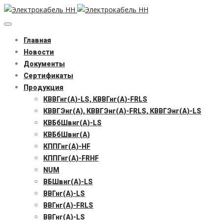
Главная
Новости
Документы
Сертификаты
Продукция
КВВГнг(А)-LS, КВВГнг(А)-FRLS
КВВГЭнг(А), КВВГЭнг(А)-FRLS, КВВГЭнг(А)-LS
КВБбШвнг(А)-LS
КВБбШвнг(А)
КППГнг(А)-HF
КППГнг(А)-FRHF
NUM
ВБШвнг(А)-LS
ВВГнг(А)-LS
ВВГнг(А)-FRLS
ВВГнг(А)-LS