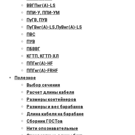
ВВГПнг(А)-LS
ППИ-У, ППИ-УМ
ПуГВ, ПУВ
ПуГВнг(А)-LS,ПуВнг(А)-LS
ПВС
ПУВ
ПБВВГ
КГТП, КГТП-ХЛ
ППГнг(А)-HF
ППГнг(А)-FRHF
Полезное
Выбор сечения
Расчет длины кабеля
Размеры контейнеров
Размеры и вес барабанов
Длина кабеля на барабане
Сборник ГОСТов
Нити опознавательные