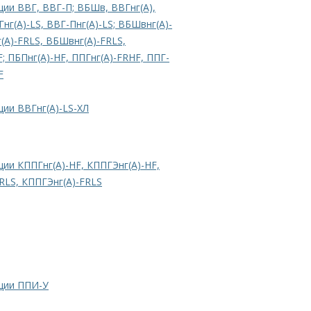
ции ВВГ, ВВГ-П; ВБШв, ВВГнг(А),
нг(А)-LS, ВВГ-Пнг(А)-LS; ВБШвнг(А)-
г(А)-FRLS, ВБШвнг(А)-FRLS,
F; ПБПнг(А)-HF, ППГнг(А)-FRHF, ППГ-
F
ции ВВГнг(А)-LS-ХЛ
ции КППГнг(А)-HF, КППГЭнг(А)-HF,
RLS, КППГЭнг(А)-FRLS
ации ППИ-У