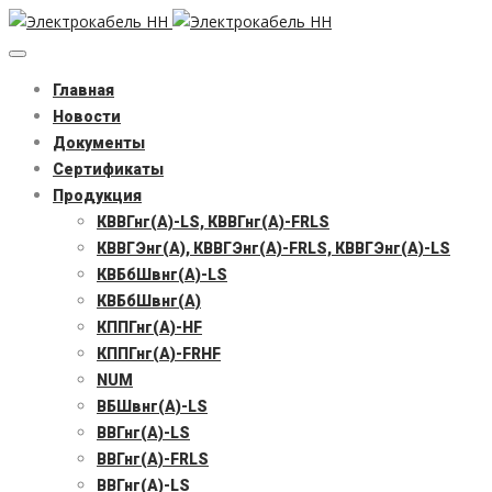
Главная
Новости
Документы
Сертификаты
Продукция
КВВГнг(А)-LS, КВВГнг(А)-FRLS
КВВГЭнг(А), КВВГЭнг(А)-FRLS, КВВГЭнг(А)-LS
КВБбШвнг(А)-LS
КВБбШвнг(А)
КППГнг(А)-HF
КППГнг(А)-FRHF
NUM
ВБШвнг(А)-LS
ВВГнг(А)-LS
ВВГнг(А)-FRLS
ВВГнг(А)-LS