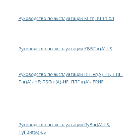
Руководство по эксплуатации КГтп, КГтп-ХЛ
Руководство по эксплуатации КВВГнг(А)-LS
Руководство по эксплуатации ППГнг(А)-HF, ППГ-
Пнг(А)- HF; ПБПнг(А)-HF, ППГнг(А)- FRHF
Руководство по эксплуатации ПуВнг(А)-LS,
ПуГВнг(А)-LS