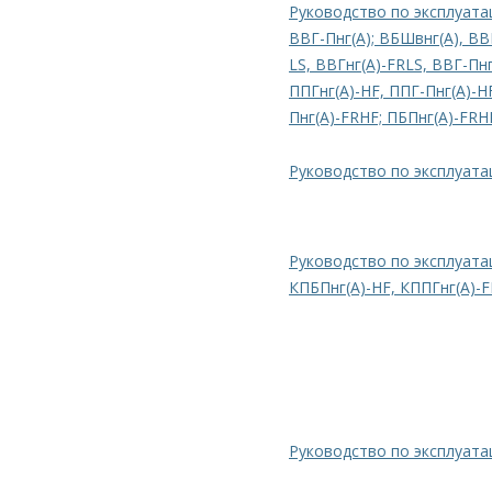
Руководство по эксплуата
ВВГ-Пнг(А); ВБШвнг(А), ВВГ
LS, ВВГнг(А)-FRLS, ВВГ-Пн
ППГнг(А)-HF, ППГ-Пнг(А)-H
Пнг(А)-FRHF; ПБПнг(А)-FRH
Руководство по эксплуата
Руководство по эксплуата
КПБПнг(А)-HF, КППГнг(А)-F
Руководство по эксплуат