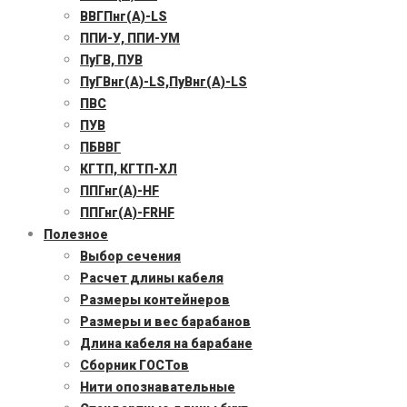
ВВГПнг(А)-LS
ППИ-У, ППИ-УМ
ПуГВ, ПУВ
ПуГВнг(А)-LS,ПуВнг(А)-LS
ПВС
ПУВ
ПБВВГ
КГТП, КГТП-ХЛ
ППГнг(А)-HF
ППГнг(А)-FRHF
Полезное
Выбор сечения
Расчет длины кабеля
Размеры контейнеров
Размеры и вес барабанов
Длина кабеля на барабане
Сборник ГОСТов
Нити опознавательные